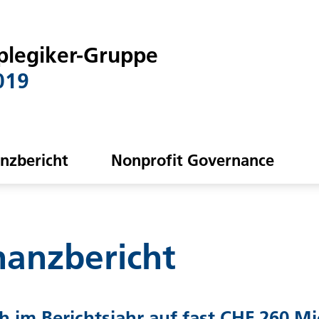
plegiker-Gruppe
019
anzbericht
Nonprofit Governance
nanzbericht
ich im Berichtsjahr auf fast CHF 260 