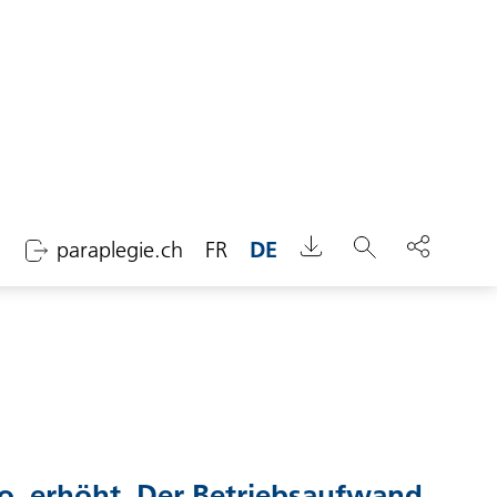
paraplegie.ch
FR
DE
Suchen
Mio. erhöht. Der Betriebsaufwand