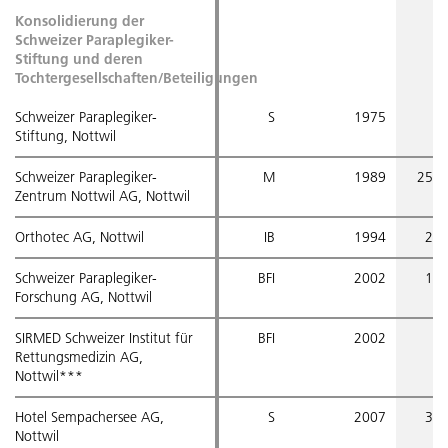
Gönner-Vereinigung der Schweizer Paraplegiker-Stiftung
Geldflussrechnung
Konsolidierung der
Strategische Organe und Gremien
Schweizer Paraplegiker-
Stiftung und deren
Active Communication
Veränderung des Kapitals
Operative Organe
Tochtergesellschaften/Beteiligungen
Schweizer Paraplegiker-
S
1975
SIRMED
Betriebsrechnung nach Leistungsfeldern
Entschädigungen
Stiftung, Nottwil
ParaHelp
Grundsätze der Gruppenrechnung
Schweizer Paraplegiker-
M
1989
25 0
Risikomanagement und internes Kontrollsystem
Zentrum Nottwil AG, Nottwil
Orthotec
Konsolidierungs- und Kombinierungskreis
Revision
Orthotec AG, Nottwil
IB
1994
2 7
Hotel Sempachersee
Schweizer Paraplegiker-
BFI
2002
1 0
Rechnungslegungs- und Bewertungsgrundsätze
Externe Aufsicht
Forschung AG, Nottwil
Erläuterungen
Informationspolitik
SIRMED Schweizer Institut für
BFI
2002
1
Rettungsmedizin AG,
Nottwil***
Bericht der Revisionsstelle
Personenregister
Hotel Sempachersee AG,
S
2007
3 0
Nottwil