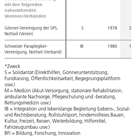
mit den folgenden
nahestehenden
Vereinen/Verbänden
Gönner-Vereinigung der SPS,
S
1978
2 9
Nottwil (Verein)
Schweizer Paraplegiker-
IB
1980
1 6
Vereinigung, Nottwil (Verband)
*Zweck
S = Solidarität (Direkthilfen, Gönnerunterstützung,
Fundraising, Öffentlichkeitsarbeit, Begegnungsplattform
usw.)
M = Medizin (Akut-Versorgung, stationäre Rehabilitation,
ambulante Nachsorge, Pflegeschulung und -beratung,
Rettungsmedizin usw.)
IB = Integration und lebenslange Begleitung (Lebens-, Sozial-
und Rechtsberatung, Rollstuhlsport, hindernisfreies Bauen,
Kultur, Freizeit, Reisen, Weiterbildung, Hilfsmittel,
Fahrzeugumbau usw.)
BFI = Bildung, Forschung, Innovation