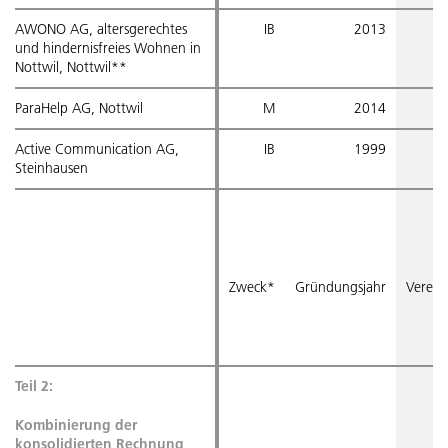
AWONO AG, altersgerechtes
IB
2013
5
und hindernisfreies Wohnen in
Nottwil, Nottwil**
ParaHelp AG, Nottwil
M
2014
1
Active Communication AG,
IB
1999
7
Steinhausen
Zweck*
Gründungsjahr
Vereins
31
Teil 2:
Kombinierung der
konsolidierten Rechnung