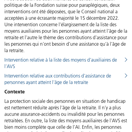
Association des bienfaiteurs de la Fondation suisse pour parapl
politique de la Fondation suisse pour paraplégiques, deux
Tableau des flux de trésorerie du groupe
Message du responsable du projet de durabilité
Structure, objet et objectifs
interventions ont été déposées, que le Conseil national a
acceptées à une écrasante majorité le 15 décembre 2022.
Active Communication
Tableau de variation du capital
Domaine énergie et infrastructure
Organes stratégiques et autres organes
Une intervention concerne l’élargissement de la liste des
moyens auxiliaires pour les personnes ayant atteint l’âge de la
SIRMED
Compte de résultat par champs de prestations
retraite et l’autre le thème des contributions d’assistance pour
Domaine mobilité
Organes opérationnels
les personnes qui n’ont besoin d’une assistance qu’à l’âge de
la retraite.
ParaHelp
Principes des comptes du groupe
Domaine biodiversité
Rémunérations
Intervention relative à la liste des moyens d’auxiliaires de
Orthotec
l’AVS
Périmètre de consolidation et de combinaison
Domaine alimentation
Gestion des risques et système de contrôle interne
Intervention relative aux contributions d’assistance de
Hôtel Sempachersee
personnes ayant atteint l’âge de la retraite
Principes de présentation des comptes et d’évaluation
Domaine ressources
Révision
Contexte
Notes explicatives des comptes annuels
Domaine individus
Surveillance externe
La protection sociale des personnes en situation de handicap
est nettement réduite après l’âge de la retraite. Il n’y a plus
Rapport de l’organe de révision
aucune assurance-accidents ou invalidité pour les personnes
Domaine management
Politique d’information
retraitées. En outre, la liste des moyens auxiliaires de l’AVS est
bien moins complète que celle de l’AI. Enfin, les personnes
Récapitulatif des personnes