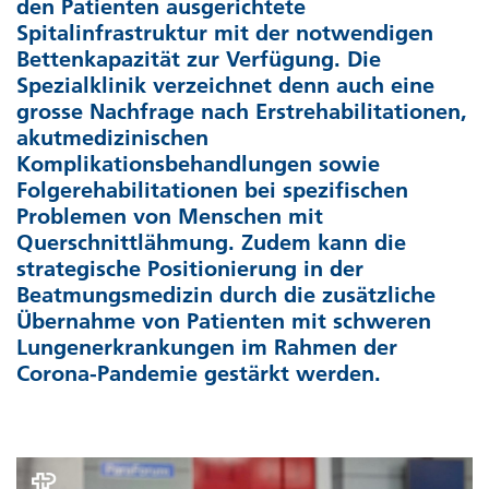
den Patienten ausgerichtete
Gönner-Vereinigung der Schweizer Paraplegiker-Stiftung
Geldflussrechnung
Strategische Organe und Gremien
Spitalinfrastruktur mit der notwendigen
Bettenkapazität zur Verfügung. Die
Active Communication
Veränderung des Kapitals
Spezialklinik verzeichnet denn auch eine
Operative Organe
grosse Nachfrage nach Erstrehabilitationen,
SIRMED
akutmedizinischen
Betriebsrechnung nach Leistungsfeldern
Entschädigungen
Komplikationsbehandlungen sowie
Folgerehabilitationen bei spezifischen
ParaHelp
Grundsätze der Gruppenrechnung
Risikomanagement und internes Kontrollsystem
Problemen von Menschen mit
Querschnittlähmung. Zudem kann die
Orthotec
Konsolidierungs- und Kombinierungskreis
Revision
strategische Positionierung in der
Beatmungsmedizin durch die zusätzliche
Hotel Sempachersee
Rechnungslegungs- und Bewertungsgrundsätze
Externe Aufsicht
Übernahme von Patienten mit schweren
Lungenerkrankungen im Rahmen der
Erläuterungen
Informationspolitik
Corona-Pandemie gestärkt werden.
Bericht der Revisionsstelle
Personenregister