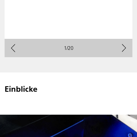
next
1
/
20
prev
Einblicke