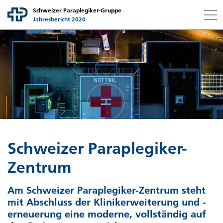
Schweizer Paraplegiker-Gruppe
Jahresbericht 2020
Link to content
Link to contact page
Ich suche nach...
FR
DE
Suchen
Gruppe
Gesellschaften
Schweizer Paraplegiker-Gruppe auf einen Blick
Botschaft der Stiftungsratspräsidentin
Finanzbericht
Schweizer Paraplegiker-Stiftung
Schweizer Paraplegiker-
Strategische Leistungsfelder
Schweizer Paraplegiker-Zentrum
Nonprofit Governance
Botschaft der Finanzchefin
Zentrum
Strategieperiode 21–24
Schweizer Paraplegiker-Vereinigung
Bilanz
Grundsätze
Am Schweizer Paraplegiker-Zentrum steht
mit Abschluss der Klinikerweiterung und -
Mitarbeitende
Schweizer Paraplegiker-Forschung
Betriebsrechnung
Struktur, Zweck und Ziele
erneuerung eine moderne, vollständig auf