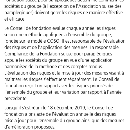
Association des bienfaiteurs de la Fondation suisse pour parapl
Tableau des flux de trésorerie du groupe
sociétés du groupe (à lʼexception de lʼAssociation suisse des
Organes stratégiques et autres organes
paraplégiques) doivent gérer les risques de manière effective
et efficace.
Active Communication
Tableau de variation du capital
Organes opérationnels
Le Conseil de fondation évalue chaque année les risques
SIRMED
selon une méthode appliquée à lʼensemble du groupe,
Compte de résultat par champs de prestations
Rémunérations
fondée sur le modèle COSO. Il est responsable de lʼévaluation
des risques et de lʼapplication des mesures. La responsable
ParaHelp
Principes des comptes du groupe
Gestion des risques et système de contrôle interne
Compliance de la Fondation suisse pour paraplégiques
appuie les sociétés du groupe en vue dʼune application
Orthotec
Périmètre de consolidation et de combinaison
harmonisée de la méthode et des comptes rendus.
Révision
Lʼévaluation des risques et la mise à jour des mesures visant à
maîtriser les risques sʼeffectuent séparément. Le Conseil de
Hotel Sempachersee
Principes de présentation des comptes et d’évaluation
Surveillance externe
fondation reçoit un rapport avec les risques priorisés de
lʼensemble du groupe et leur variation par rapport à lʼannée
Notes explicatives des comptes annuels
Politique d’information
précédente.
Lorsquʼil sʼest réuni le 18 décembre 2019, le Conseil de
Rapport de l’organe de révision
Récapitulatif des personnes
fondation a pris acte de lʼévaluation annuelle des risques
mise à jour pour lʼensemble du groupe ainsi que des mesures
dʼamélioration proposées.