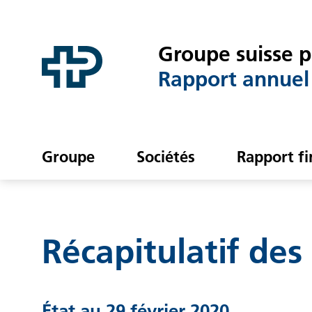
Link to content
Link to contact page
Groupe suisse 
Rapport annuel
Groupe
Sociétés
Rapport fi
Je cherche…
Récapitulatif de
État au 29 février 2020