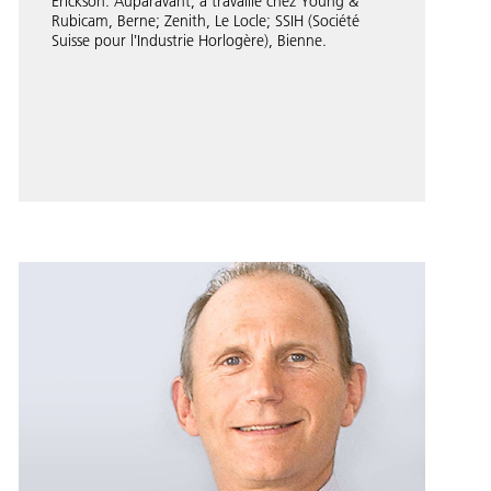
Erickson. Auparavant, a travaillé chez Young &
Rubicam, Berne; Zenith, Le Locle; SSIH (Société
Suisse pour lʼIndustrie Horlogère), Bienne.