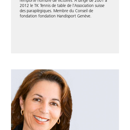
remporté nombre de victoires. A dirigé de 2001 à
2012 le TK Tennis de table de lʼAssociation suisse
des paraplégiques. Membre du Conseil de
fondation fondation Handisport Genève.