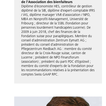
de lʼAssociation des bienfaiteurs
Diplôme dʼéconomiste HES, contrôleur de gestion
diplômé de la SIB, diplôme dʼexpert-comptable IFRS
/ IAS, diplôme manager VMI dʼassociation / NPO,
MBA en Nonprofit-Management, Université de
Fribourg ; directeur de la SSBL (fondation pour
personnes lourdement handicapées Lucerne). De
2009 à juin 2018, chef des finances de la
Fondation suisse pour paraplégiques. Membre du
conseil dʼadministration Zentrum Eymatt AG ;
président du conseil dʼadministration de
Pflegezentrum Riedbach AG : membre du comité
directeur de la Croix-Rouge suisse, canton de
Lucerne ; président de NPO Finanzforum
(association) ; président du parti PDC dʼEgolzwil ;
membre du comité dʼexperts de la Fondation pour
les recommandations relatives à la présentation des
comptes Swiss GAAP RPC.