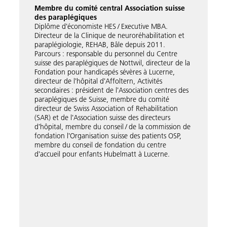
Membre du comité central Association suisse
des paraplégiques
Diplôme dʼéconomiste HES / Executive MBA.
Directeur de la Clinique de neuroréhabilitation et
paraplégiologie, REHAB, Bâle depuis 2011.
Parcours : responsable du personnel du Centre
suisse des paraplégiques de Nottwil, directeur de la
Fondation pour handicapés sévères à Lucerne,
directeur de lʼhôpital dʼAffoltern, Activités
secondaires : président de lʼAssociation centres des
paraplégiques de Suisse, membre du comité
directeur de Swiss Association of Rehabilitation
(SAR) et de lʼAssociation suisse des directeurs
dʼhôpital, membre du conseil / de la commission de
fondation lʼOrganisation suisse des patients OSP,
membre du conseil de fondation du centre
dʼaccueil pour enfants Hubelmatt à Lucerne.