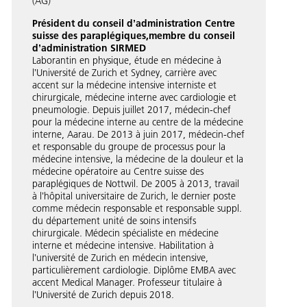
(AG)
Président du conseil dʼadministration Centre
suisse des paraplégiques,membre du conseil
dʼadministration SIRMED
Laborantin en physique, étude en médecine à
lʼUniversité de Zurich et Sydney, carrière avec
accent sur la médecine intensive interniste et
chirurgicale, médecine interne avec cardiologie et
pneumologie. Depuis juillet 2017, médecin-chef
pour la médecine interne au centre de la médecine
interne, Aarau. De 2013 à juin 2017, médecin-chef
et responsable du groupe de processus pour la
médecine intensive, la médecine de la douleur et la
médecine opératoire au Centre suisse des
paraplégiques de Nottwil. De 2005 à 2013, travail
à lʼhôpital universitaire de Zurich, le dernier poste
comme médecin responsable et responsable suppl.
du département unité de soins intensifs
chirurgicale. Médecin spécialiste en médecine
interne et médecine intensive. Habilitation à
lʼuniversité de Zurich en médecin intensive,
particulièrement cardiologie. Diplôme EMBA avec
accent Medical Manager. Professeur titulaire à
lʼUniversité de Zurich depuis 2018.