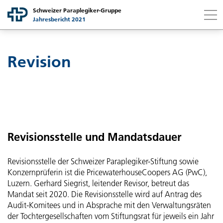
Schweizer Paraplegiker-Gruppe
Jahresbericht 2021
Link to content
Link to contact page
Ich suche nach...
FR
DE
Suchen
Revision
Gruppe
Gesellschaften
Schweizer Paraplegiker-Gruppe auf einen Blick
Botschaft Stiftungsratspräsidentin
Finanzbericht
Schweizer Paraplegiker-Stiftung
Revisionsstelle und Mandatsdauer
Strategische Leistungsfelder
Schweizer Paraplegiker-Zentrum
Nonprofit Governance
Botschaft Finanzchefin
Revisionsstelle der Schweizer Paraplegiker-Stiftung sowie
Konzernprüferin ist die PricewaterhouseCoopers AG (PwC),
Strategieperiode 21-24
Schweizer Paraplegiker-Vereinigung
Bilanz
Luzern. Gerhard Siegrist, leitender Revisor, betreut das
Grundsätze
Mandat seit 2020. Die Revisionsstelle wird auf Antrag des
Mitarbeitende
Audit-Komitees und in Absprache mit den Verwaltungsräten
Schweizer Paraplegiker-Forschung
Betriebsrechnung
Struktur Zweck und Ziele
der Tochtergesellschaften vom Stiftungsrat für jeweils ein Jahr