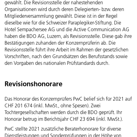
gewählt. Die Revisionsstelle der nahestehenden
Gönner-Vereinigung der Schweizer Paraplegiker-Stiftung
Geldflussrechnung
Strategische Organe und Gremien
Organisationen wird durch deren ­Delegierten- bzw. deren
Mitgliederversammlung gewählt. Diese ist in der Regel
Active Communication
Veränderung des Kapitals
dieselbe wie für die Schweizer Paraplegiker-Stiftung. Die
Operative Organe
Hotel Sempachersee AG und die Active Communication AG
haben die BDO AG, Luzern, als Revisionsstelle. Diese gab ihre
SIRMED
Betriebsrechnung nach Leistungsfeldern
Entschädigungen
Bestätigungen zuhanden der Konzernprüferin ab. Die
Revisionsstelle führt ihre Arbeit im Rahmen der gesetzlichen
ParaHelp
Grundsätze der Gruppenrechnung
Risikomanagement und internes Kontrollsystem
Vorschriften, nach den Grundsätzen des Berufsstands sowie
den Vorgaben des nationalen Prüfstandards durch.
Orthotec
Konsolidierungs- und Kombinierungskreis
Revision
Revisionshonorare
Hotel Sempachersee
Rechnungslegungs- und Bewertungsgrundsätze
Externe Aufsicht
Das Honorar des Konzernprüfers PwC belief sich für 2021 auf
Erläuterungen
Informationspolitik
CHF 201 674 (inkl. MwSt., ohne Spesen). Zwei
Tochtergesellschaften werden durch die BDO geprüft. Ihr
Bericht der Revisionsstelle
Honorar betrug im Berichtsjahr CHF 23 694 (inkl. MwSt.).
Personenregister
PwC stellte 2021 zusätzliche Beraterhonorare für diverse
Dienstleistungen und Sonderprüfungen in der Höhe von