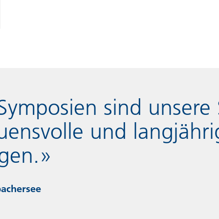
ymposien sind unsere 
uensvolle und langjähri
gen.»
pachersee