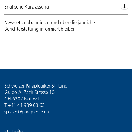
Englische Kurzfassung
Newsletter abonnieren und über die jährliche
Berichterstattung informiert bleiben
Schweizer Paraplegiker-Stiftung
Guido A. Zäch Strasse 10
CH-6207 Nottwil
T
+41 41 939 63 63
sps.sec@paraplegie.ch
Startseite