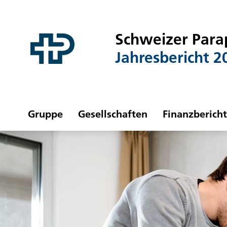
Link to content
Link to contact page
Schweizer Para
Jahresbericht 2
Gruppe
Gesellschaften
Finanzbericht
Ich suche nach...