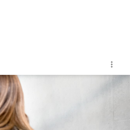
paraplegie.ch
DE
FR
Suchen