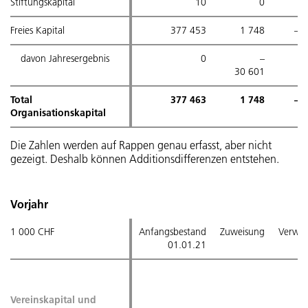
Personenregister
Stiftungskapital
Stiftungskapital
10
0
Freies Kapital
Freies Kapital
377 453
1 748
– 
davon Jahresergebnis
davon Jahresergebnis
0
–
3
30 601
Total
Total
377 463
1 748
– 
Organisationskapital
Organisationskapital
Die Zahlen werden auf Rappen genau erfasst, aber nicht
gezeigt. Deshalb können Additionsdifferenzen entstehen.
Vorjahr
1 000 CHF
1 000 CHF
Anfangsbestand
Zuweisung
Verwe
01.01.21
Vereinskapital und
Vereinskapital und