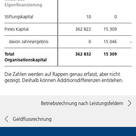
Eigenfinanzierung
Eigenfinanzierung
Stiftungskapital
Stiftungskapital
10
0
Freies Kapital
Freies Kapital
362 822
15 309
davon Jahresergebnis
davon Jahresergebnis
0
15 046
– 
Total
Total
362 832
15 309
Organisationskapital
Organisationskapital
Die Zahlen werden auf Rappen genau erfasst, aber nicht
gezeigt. Deshalb können Additionsdifferenzen entstehen.
Betriebsrechnung nach Leistungsfeldern
Geldflussrechnung