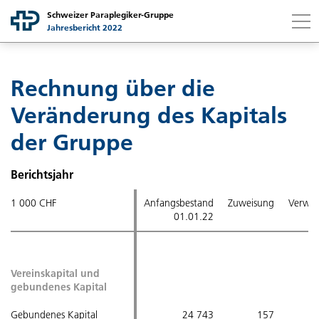
Schweizer Paraplegiker-Gruppe
Jahresbericht 2022
Link to content
Link to contact page
Ich suche nach...
DE
FR
Suchen
Rechnung über die
Gruppe
Veränderung des Kapitals
der Gruppe
Schweizer Paraplegiker-Gruppe auf einen Blick
Gesellschaften
Berichtsjahr
Botschaft Stiftungsratspräsidentin
Schweizer Paraplegiker-Stiftung
Finanzbericht
1 000 CHF
1 000 CHF
Anfangsbestand
Zuweisung
Verwe
Strategische Leistungsfelder
01.01.22
Schweizer Paraplegiker-Zentrum
Botschaft Finanzchefin
Nachhaltigkeit
Strategieperiode 21–24
Schweizer Paraplegiker-Vereinigung
Bilanz
Bekenntnis zur Nachhaltigkeit
Nonprofit Governance
Vereinskapital und
Vereinskapital und
gebundenes Kapital
gebundenes Kapital
Mitarbeitende
Schweizer Paraplegiker-Forschung
Betriebsrechnung
Fokusthemen
Grundsätze
Gebundenes Kapital
Gebundenes Kapital
24 743
157
–