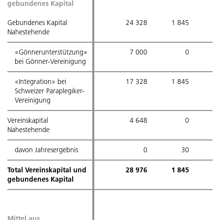
gebundenes Kapital
gebundenes Kapital
Gebundenes Kapital
Gebundenes Kapital
24 328
1 845
–
Nahestehende
Nahestehende
«Gönnerunterstützung»
«Gönnerunterstützung»
7 000
0
bei Gönner-Vereinigung
bei Gönner-Vereinigung
«Integration» bei
«Integration» bei
17 328
1 845
–
Schweizer Paraplegiker-
Schweizer Paraplegiker-
Vereinigung
Vereinigung
Vereinskapital
Vereinskapital
4 648
0
Nahestehende
Nahestehende
davon Jahresergebnis
davon Jahresergebnis
0
30
Total Vereinskapital und
Total Vereinskapital und
28 976
1 845
–
gebundenes Kapital
gebundenes Kapital
Mittel aus
Mittel aus