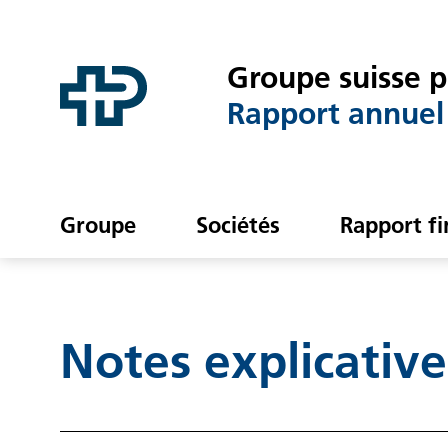
Link to content
Link to contact page
Groupe suisse 
Rapport annuel
Groupe
Sociétés
Rapport fi
Je cherche…
Notes explicativ