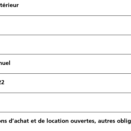
térieur
nuel
22
ons d’achat et de location ouvertes, autres obli