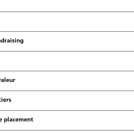
ndraising
valeur
ciers
e placement