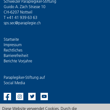
Personenregister
Schweizer Paraplegiker-Stiftung
Guido A. Zäch Strasse 10
CH-6207 Nottwil
T
+41 41 939 63 63
sps.sec@paraplegie.ch
Startseite
Impressum
Rechtliches
Barrierefreiheit
Berichte Vorjahre
Paraplegiker-Stiftung auf
Social Media
Diese Website verwendet Cookies. Durch die