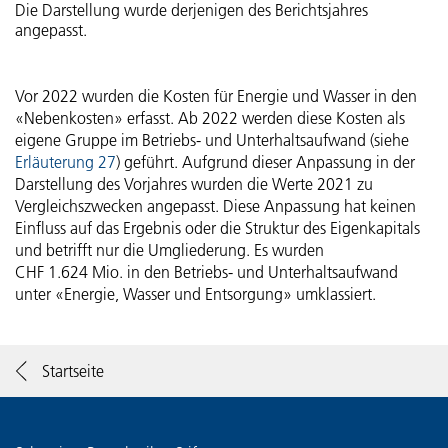
Die Darstellung wurde derjenigen des Berichtsjahres
Gönner-Vereinigung der Schweizer Paraplegiker-Stiftung
Geldflussrechnung
Botschaft Projektleiter Nachhaltigkeit
angepasst.
Struktur, Zweck und Ziele
Active Communication
Veränderung des Kapitals
Fokus Energie und Infrastruktur
Strategische Organe und Gremien
Vor 2022 wurden die Kosten für Energie und Wasser in den
«Nebenkosten» erfasst. Ab 2022 werden diese Kosten als
SIRMED
Betriebsrechnung nach Leistungsfeldern
Fokus Mobilität
Operative Organe
eigene Gruppe im Betriebs- und Unterhaltsaufwand (siehe
Erläuterung 27
) geführt. Aufgrund dieser Anpassung in der
ParaHelp
Grundsätze der Gruppenrechnung
Fokus Biodiversität
Darstellung des Vorjahres wurden die Werte 2021 zu
Entschädigungen
Vergleichszwecken angepasst. Diese Anpassung hat keinen
Orthotec
Einfluss auf das Ergebnis oder die Struktur des Eigenkapitals
Konsolidierungs- und Kombinierungskreis
Fokus Ernährung
Risikomanagement und internes Kontrollsystem
und betrifft nur die Umgliederung. Es wurden
CHF 1.624 Mio. in den Betriebs- und Unterhaltsaufwand
Hotel Sempachersee
Rechnungslegungs- und Bewertungsgrundsätze
Fokus Ressourcen
Revision
unter «Energie, Wasser und Entsorgung» umklassiert.
Erläuterungen
Fokus Menschen
Externe Aufsicht
Startseite
Bericht der Revisionsstelle
Fokus Management
Informationspolitik