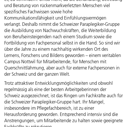
Mitarbeitende
Gönner-Vereinigung der Schweizer Paraplegiker-Stiftung
und Beratung von rückenmarkverletzten Menschen viel
Geldflussrechnung
Fokus Energie und Infrastruktur
Struktur, Zweck und Ziele
spezifisches Fachwissen sowie hohe
Kommunikationsfähigkeit und Einfühlungsvermögen
Active Communication
Veränderung des Kapitals
Fokus Mobilität
Strategische Organe und Gremien
verlangt. Deshalb nimmt die Schweizer Paraplegiker-Gruppe
die Ausbildung von Nachwuchskräften, die Weiterbildung
SIRMED
Betriebsrechnung nach Leistungsfeldern
von Berufseinsteigenden nach einem Studium sowie die
Fokus Biodiversität
Operative Organe
Fortbildung von Fachpersonal selbst in die Hand. So sind wir
ParaHelp
über die Jahre zu einem nachhaltig wirkenden Ort des
Grundsätze der Gruppenrechnung
Fokus Ernährung
Entschädigungen
Lernens, Forschens und Bildens geworden – einem veritablen
Campus Nottwil für Mitarbeitende, für Menschen mit
Orthotec
Konsolidierungs- und Kombinierungskreis
Fokus Ressourcen
Querschnittlähmung, aber auch für externe Fachpersonen in
Risikomanagement und internes Kontrollsystem
der Schweiz und der ganzen Welt.
Hotel Sempachersee
Rechnungslegungs- und Bewertungsgrundsätze
Fokus Menschen
Revision
Trotz attraktiver Entwicklungsmöglichkeiten und obwohl
regelmässig als eine der besten Arbeitgeberinnen der
Erläuterungen
Schweiz ausgezeichnet, ist das Ringen um Fachkräfte auch für
Fokus Management
Externe Aufsicht
die Schweizer Paraplegiker-Gruppe hart. Ihr Mangel,
insbesondere im Pflegefachbereich, ist zu einer
Bericht der Revisionsstelle
GRI-Index
Informationspolitik
Herausforderung geworden. Entsprechend intensiv sind die
Anstrengungen, um Mitarbeitende zu halten sowie geeignete
Fachkräfte zu rekrutieren.