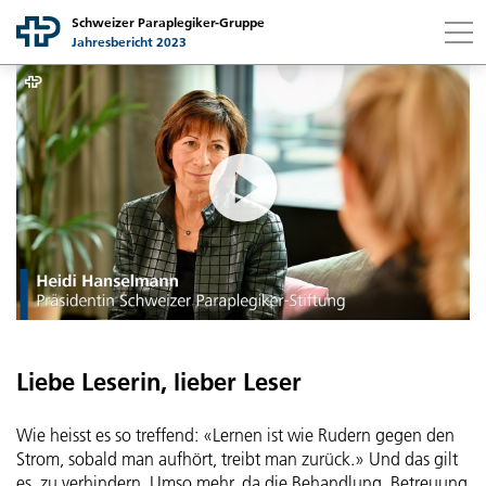
Schweizer Paraplegiker-Gruppe
Jahresbericht 2023
Link to content
Link to contact page
Ich suche nach...
Suchen
Gruppe
Schweizer Paraplegiker-Gruppe auf einen Blick
Gesellschaften
Botschaft Stiftungsratspräsidentin
Schweizer Paraplegiker-Stiftung
Finanzbericht
Campus Nottwil
Schweizer Paraplegiker-Zentrum
Botschaft Finanzchefin
Nachhaltigkeit
Liebe Leserin, lieber Leser
Strategische Leistungsfelder
Schweizer Paraplegiker-Vereinigung
Bilanz
Gemeinsam für Mensch und Umwelt
Nonprofit Governance
Wie heisst es so treffend: «Lernen ist wie Rudern gegen den
Strategieperiode 21–24
Schweizer Paraplegiker-Forschung
Betriebsrechnung
Botschaft Projektleiter Nachhaltigkeit
Strom, sobald man aufhört, treibt man zurück.» Und das gilt
Grundsätze
es, zu verhindern. Umso mehr, da die Behandlung, Betreuung