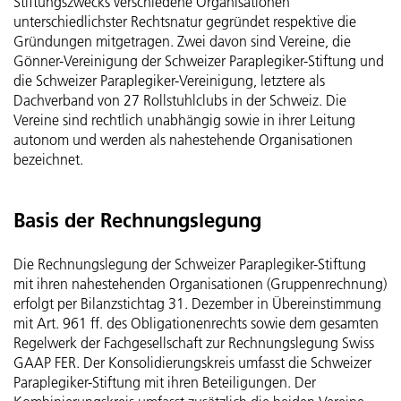
Stiftungszwecks verschiedene Organisationen
Mitarbeitende
Gönner-Vereinigung der Schweizer Paraplegiker-Stiftung
Geldflussrechnung
unterschiedlichster Rechtsnatur gegründet respektive die
Fokus Energie und Infrastruktur
Struktur, Zweck und Ziele
Gründungen mitgetragen. Zwei davon sind Vereine, die
Gönner-Vereinigung der Schweizer Paraplegiker-Stiftung und
Active Communication
Veränderung des Kapitals
Fokus Mobilität
Strategische Organe und Gremien
die Schweizer Paraplegiker-Vereinigung, letztere als
Dachverband von 27 Rollstuhlclubs in der Schweiz. Die
SIRMED
Betriebsrechnung nach Leistungsfeldern
Fokus Biodiversität
Vereine sind rechtlich unabhängig sowie in ihrer Leitung
Operative Organe
autonom und werden als nahestehende Organisationen
ParaHelp
Grundsätze der Gruppenrechnung
bezeichnet.
Fokus Ernährung
Entschädigungen
Orthotec
Konsolidierungs- und Kombinierungskreis
Fokus Ressourcen
Risikomanagement und internes Kontrollsystem
Basis der Rechnungslegung
Hotel Sempachersee
Rechnungslegungs- und Bewertungsgrundsätze
Fokus Menschen
Revision
Die Rechnungslegung der Schweizer Paraplegiker-Stiftung
mit ihren nahestehenden Organisationen (Gruppenrechnung)
Erläuterungen
Fokus Management
erfolgt per Bilanzstichtag 31. Dezember in Übereinstimmung
Externe Aufsicht
mit Art. 961 ff. des Obligationenrechts sowie dem gesamten
Regelwerk der Fachgesellschaft zur Rechnungslegung Swiss
Bericht der Revisionsstelle
GRI-Index
Informationspolitik
GAAP FER. Der Konsolidierungskreis umfasst die Schweizer
Paraplegiker-Stiftung mit ihren Beteiligungen. Der