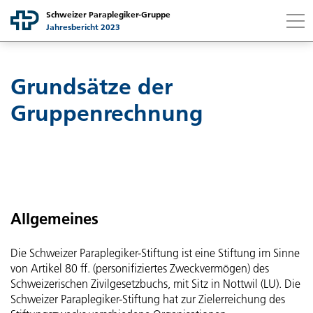
Schweizer Paraplegiker-Gruppe
Jahresbericht 2023
Link to content
Link to contact page
Ich suche nach...
Suchen
Grundsätze der
Gruppe
Gruppenrechnung
Schweizer Paraplegiker-Gruppe auf einen Blick
Gesellschaften
Botschaft Stiftungsratspräsidentin
Schweizer Paraplegiker-Stiftung
Finanzbericht
Campus Nottwil
Schweizer Paraplegiker-Zentrum
Allgemeines
Botschaft Finanzchefin
Nachhaltigkeit
Strategische Leistungsfelder
Schweizer Paraplegiker-Vereinigung
Die Schweizer Paraplegiker-Stiftung ist eine Stiftung im Sinne
Bilanz
Gemeinsam für Mensch und Umwelt
Nonprofit Governance
von Artikel 80 ff. (personifiziertes Zweckvermögen) des
Schweizerischen Zivilgesetzbuchs, mit Sitz in Nottwil (LU). Die
Strategieperiode 21–24
Schweizer Paraplegiker-Forschung
Betriebsrechnung
Botschaft Projektleiter Nachhaltigkeit
Grundsätze
Schweizer Paraplegiker-Stiftung hat zur Zielerreichung des