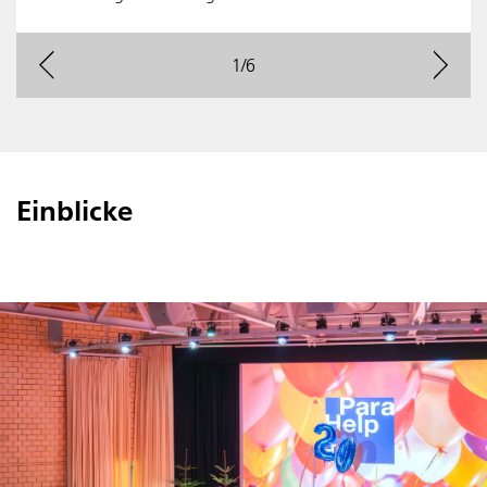
next
1
/
6
prev
Einblicke