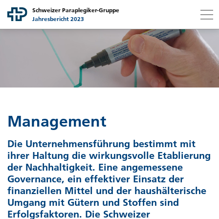
Schweizer Paraplegiker-Gruppe
Jahresbericht 2023
Link to content
Link to contact page
Ich suche nach...
Suchen
Gruppe
Schweizer Paraplegiker-Gruppe auf einen Blick
Gesellschaften
Management
Botschaft Stiftungsratspräsidentin
Schweizer Paraplegiker-Stiftung
Finanzbericht
Die Unternehmensführung bestimmt mit
Campus Nottwil
Schweizer Paraplegiker-Zentrum
Botschaft Finanzchefin
Nachhaltigkeit
ihrer Haltung die wirkungsvolle Etablierung
der Nachhaltigkeit. Eine angemessene
Strategische Leistungsfelder
Schweizer Paraplegiker-Vereinigung
Governance, ein effektiver Einsatz der
Bilanz
Gemeinsam für Mensch und Umwelt
Nonprofit Governance
finanziellen Mittel und der haushälterische
Strategieperiode 21–24
Umgang mit Gütern und Stoffen sind
Schweizer Paraplegiker-Forschung
Betriebsrechnung
Botschaft Projektleiter Nachhaltigkeit
Grundsätze
Erfolgsfaktoren. Die Schweizer