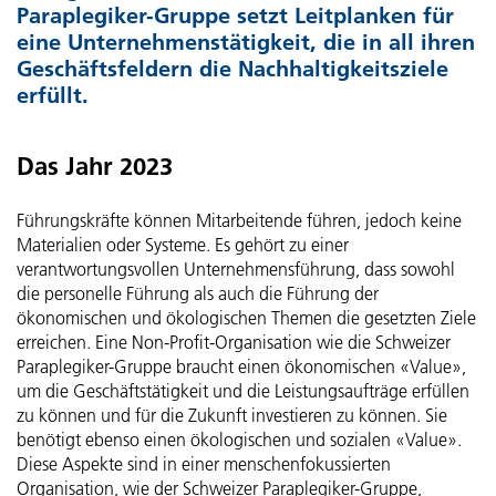
Mitarbeitende
Paraplegiker-Gruppe setzt Leitplanken für
Gönner-Vereinigung der Schweizer Paraplegiker-Stiftung
Geldflussrechnung
Fokus Energie und Infrastruktur
Struktur, Zweck und Ziele
eine Unternehmenstätigkeit, die in all ihren
Geschäftsfeldern die Nachhaltigkeitsziele
Active Communication
Veränderung des Kapitals
Fokus Mobilität
Strategische Organe und Gremien
erfüllt.
SIRMED
Betriebsrechnung nach Leistungsfeldern
Fokus Biodiversität
Operative Organe
Das Jahr 2023
ParaHelp
Grundsätze der Gruppenrechnung
Fokus Ernährung
Entschädigungen
Führungskräfte können Mitarbeitende führen, jedoch keine
Materialien oder Systeme. Es gehört zu einer
Orthotec
Konsolidierungs- und Kombinierungskreis
Fokus Ressourcen
Risikomanagement und internes Kontrollsystem
verantwortungsvollen Unternehmensführung, dass sowohl
die personelle Führung als auch die Führung der
Hotel Sempachersee
Rechnungslegungs- und Bewertungsgrundsätze
Fokus Menschen
ökonomischen und ökologischen Themen die gesetzten Ziele
Revision
erreichen. Eine Non-Profit-Organisation wie die Schweizer
Paraplegiker-Gruppe braucht einen ökonomischen «Value»,
Erläuterungen
Fokus Management
Externe Aufsicht
um die Geschäftstätigkeit und die Leistungsaufträge erfüllen
zu können und für die Zukunft investieren zu können. Sie
Bericht der Revisionsstelle
GRI-Index
Informationspolitik
benötigt ebenso einen ökologischen und sozialen «Value».
Diese Aspekte sind in einer menschenfokussierten
Organisation, wie der Schweizer Paraplegiker-Gruppe,